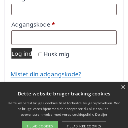
Påkrævet
Adgangskode
*
Log ind
Husk mig
Mistet din adgangskode?
×
Dette website bruger tracking cookies
Dette websted bruger cookies til at forbedre brugeroplevelsen. Ved
at bruge vores hjemmeside accepterer du alle cookies i
overensstemmelse med vores cookiepolitik.
Detaljer
Copyright 2026 - Pilanto Aps
TILLAD COOKIES
TILLAD IKKE COOKIES